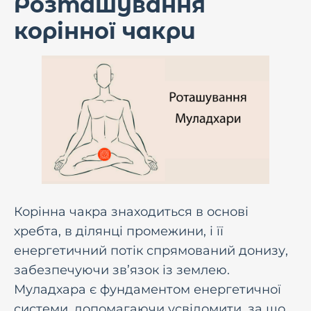
Розташування
корінної чакри
Корінна чакра знаходиться в основі
хребта, в ділянці промежини, і її
енергетичний потік спрямований донизу,
забезпечуючи зв’язок із землею.
Муладхара є фундаментом енергетичної
системи, допомагаючи усвідомити, за що