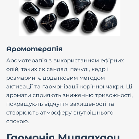
Аромотерапія
Аромотерапія з використанням ефірних
олій, таких як сандал, пачулі, кедр і
розмарин, є додатковим методом
активації та гармонізації корінної чакри. Ці
аромати сприяють зниженню тривожності,
покращують відчуття захищеності та
створюють атмосферу внутрішнього
спокою.
Гармонія Муладхари