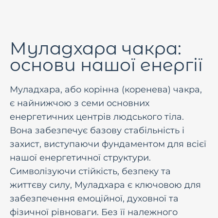
Муладхара чакра:
основи нашої енергії
Муладхара, або корінна (коренева) чакра,
є найнижчою з семи основних
енергетичних центрів людського тіла.
Вона забезпечує базову стабільність і
захист, виступаючи фундаментом для всієї
нашої енергетичної структури.
Символізуючи стійкість, безпеку та
життєву силу, Муладхара є ключовою для
забезпечення емоційної, духовної та
фізичної рівноваги. Без її належного