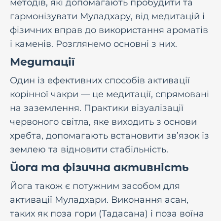
методів, які допомагають пробудити та
гармонізувати Муладхару, від медитацій і
фізичних вправ до використання ароматів
і каменів. Розглянемо основні з них.
Медитації
Один із ефективних способів активації
корінної чакри — це медитації, спрямовані
на заземлення. Практики візуалізації
червоного світла, яке виходить з основи
хребта, допомагають встановити зв’язок із
землею та відновити стабільність.
Йога та фізична активність
Йога також є потужним засобом для
активації Муладхари. Виконання асан,
таких як поза гори (Тадасана) і поза воїна