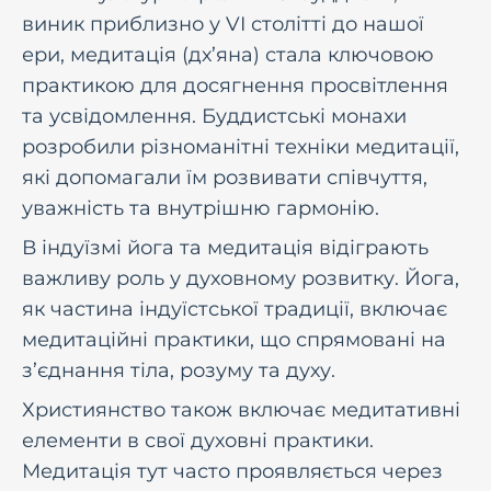
виник приблизно у VI столітті до нашої
ери, медитація (дх’яна) стала ключовою
практикою для досягнення просвітлення
та усвідомлення. Буддистські монахи
розробили різноманітні техніки медитації,
які допомагали їм розвивати співчуття,
уважність та внутрішню гармонію.
В індуїзмі йога та медитація відіграють
важливу роль у духовному розвитку. Йога,
як частина індуїстської традиції, включає
медитаційні практики, що спрямовані на
з’єднання тіла, розуму та духу.
Християнство також включає медитативні
елементи в свої духовні практики.
Медитація тут часто проявляється через