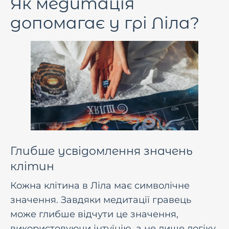
Як медитація
допомагає у грі Ліла?
Глибше усвідомлення значень
клітин
Кожна клітина в Ліла має символічне
значення. Завдяки медитації гравець
може глибше відчути це значення,
використовуючи інтуїцію, а не лише логіку.