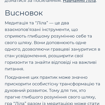
дізнатися за посиланням:
Навчання Ліла
.
Висновок
Медитація та “Ліла” — це два
взаємопов’язані інструменти, що
сприяють глибшому розумінню себе та
свого шляху. Вони доповнюють одне
одного, дозволяючи гравцеві зануритися в
стан усвідомлення, розширити свої
горизонти та знайти відповіді на важливі
питання.
Поєднання цих практик може значно
прискорити особистісну трансформацію та
духовний розвиток. Тому для тих, хто
прагне глибшого розуміння свого шляху,
гра “Ліла” разом із медитацією може стати