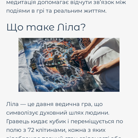
медитація допомагає відчути зв’язок між
подіями в грі та реальним життям.
Що таке Ліла?
Ліла — це давня ведична гра, що
символізує духовний шлях людини.
Гравець кидає кубик і переміщується по
полю з 72 клітинами, кожна з яких