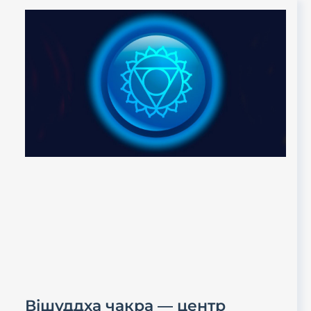
Вішуддха чакра — центр