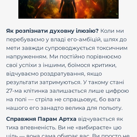
Як розпізнати духовну ілюзію?
Коли ми
перебуваємо у владі его-амбіцій, шлях до
мети завжди супроводжується токсичним
напруженням. Ми постійно порівнюємо
свої успіхи з іншими, боїмося критики,
відчуваємо роздратування, якщо
результати затримуються. У такому стані
27-ма клітинка залишається лише цифрою
на полі — стріла не спрацьовує, бо вага
нашого его занадто велика для польоту.
Справжня Парам Артха
відчувається як
тиха впевненість. Ви не «вибираєте» цю
ціль — вона сама обирає вас. Ви просто не