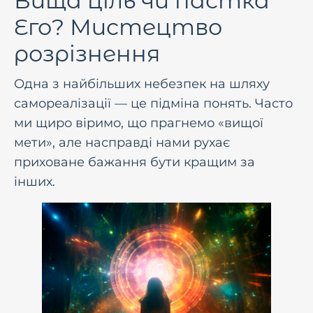
Вища ціль чи пастка
Его? Мистецтво
розрізнення
Одна з найбільших небезпек на шляху
самореалізації — це підміна понять. Часто
ми щиро віримо, що прагнемо «вищої
мети», але насправді нами рухає
приховане бажання бути кращим за
інших.