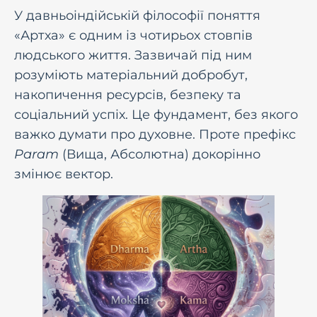
У давньоіндійській філософії поняття
«Артха» є одним із чотирьох стовпів
людського життя. Зазвичай під ним
розуміють матеріальний добробут,
накопичення ресурсів, безпеку та
соціальний успіх. Це фундамент, без якого
важко думати про духовне. Проте префікс
Param
(Вища, Абсолютна) докорінно
змінює вектор.