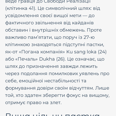
веде гравця до Свободи Реалізації
(клітинка 41). Це символічний шлях: від
усвідомлення своєї вищої мети — до
фактичного звільнення від кайданів
обставин і внутрішніх обмежень. Проте
важливо пам’ятати, що поруч із 27-ю
клітинкою знаходяться підступні пастки,
як-от «Погана компанія» Ku sang loka (24)
або «Печаль» Dukha (26). Це означає, що
шлях до призначення завжди лежить
через подолання помилкових уявлень про
себе, емоційної нестабільності та
формування довіри своїм відчуттям. Лише
той, хто здатен зберегти фокус на вищому,
отримує право на злет.