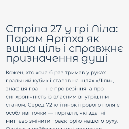
Стріла 27 у грі Ліла:
Парам Артха як
вища ціль і справжнє
призначення душі
Кожен, хто хоча б раз тримав у руках
гральний кубик і ставав на шлях «Ліли»,
знає: ця гра — не про везіння, а про
синхронічність із власним внутрішнім
станом. Серед 72 клітинок ігрового поля є
особливі точки — портали, які здатні
миттєво змінити траєкторію нашого руху.