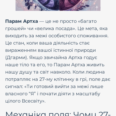
Парам Артха
— це не просто «багато
грошей» чи «велика посада». Це мета, яка
виходить за межі особистого споживання.
Це стан, коли ваша діяльність стає
вираженням вашої істинної природи
(Дгарми). Якщо звичайна Артха годує
наше тіло та его, то Парам Артха живить
нашу душу та світ навколо. Коли людина
потрапляє на 27-му клітинку в грі, поле дає
сигнал: «Ти готовий вийти за межі лише
власного “Я” і почати діяти з масштабу
цілого Всесвіту».
Механіка поля: Чому 27-