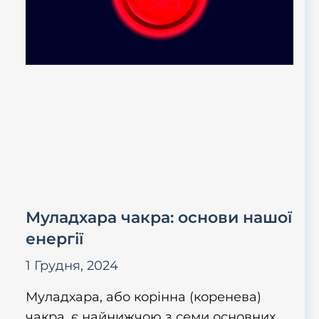
Муладхара чакра: основи нашої
енергії
1 Грудня, 2024
Муладхара, або корінна (коренева)
чакра, є найнижчою з семи основних