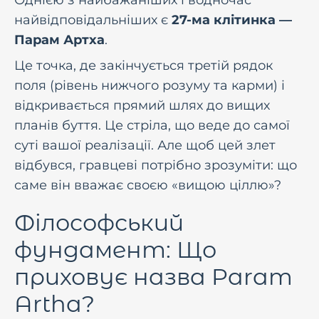
Однією з найбажаніших і водночас
найвідповідальніших є
27-ма клітинка —
Парам Артха
.
Це точка, де закінчується третій рядок
поля (рівень нижчого розуму та карми) і
відкривається прямий шлях до вищих
планів буття. Це стріла, що веде до самої
суті вашої реалізації. Але щоб цей злет
відбувся, гравцеві потрібно зрозуміти: що
саме він вважає своєю «вищою ціллю»?
Філософський
фундамент: Що
приховує назва Param
Artha?