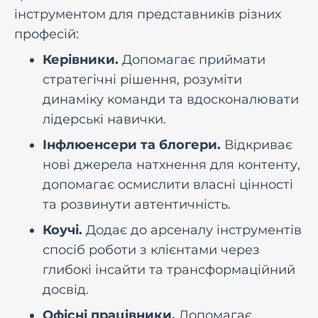
iнструментом для представникiв рiзних
професiй:
Керівники.
Допомагає приймати
стратегічні рішення, розуміти
динаміку команди та вдосконалювати
лідерські навички.
Інфлюенсери та блогери.
Відкриває
нові джерела натхнення для контенту,
допомагає осмислити власні цінності
та розвинути автентичність.
Коучі.
Додає до арсеналу інструментів
спосіб роботи з клієнтами через
глибокі інсайти та трансформаційний
досвід.
Офісні працівники.
Допомагає