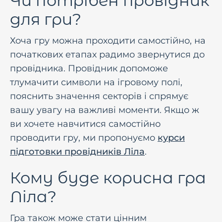
Чи потрiбен провiдник
для гри?
Хоча гру можна проходити самостiйно, на
початкових етапах радимо звернутися до
провiдника. Провiдник допоможе
тлумачити символи на iгровому полi,
пояснить значення секторiв i спрямує
вашу увагу на важливi моменти. Якщо ж
ви хочете навчитися самостiйно
проводити гру, ми пропонуємо
курси
пiдготовки провiдникiв Ліла
.
Кому буде корисна гра
Ліла?
Гра також може стати цiнним