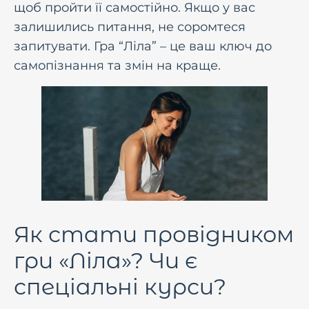
щоб пройти її самостiйно. Якщо у вас
залишились питання, не соромтеся
запитувати. Гра “Ліла” – це ваш ключ до
самопiзнання та змiн на краще.
Як стати провідником
гри «Ліла»? Чи є
спеціальні курси?