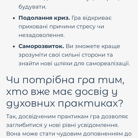
будувати.
Подолання криз.
Гра вiдкриває
прихованi причини стресу чи
незадоволення.
Саморозвиток.
Ви зможете краще
зрозумiти свої сильнi сторони та
знайти новi шляхи для самореалiзацiї.
Чи потрiбна гра тим,
хто вже має досвiд у
духовних практиках?
Так, досвiдченим практикам гра дозволяє
заглибитися у новi рiвнi усвiдомлення.
Вона може стати чудовим доповненням до