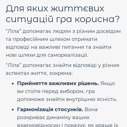
Для яких життєвих
ситуацiй гра корисна?
“Ліла” допомагає людям з різним досвідом
та професійним шляхом отримати
відповіді на важливі питання та знайти
нові шляхи для самореалізації.
“Ліла” допомагає знайти вiдповiдi у рiзних
аспектах життя, зокрема:
Прийняття важливих рiшень.
Якщо
ви стоїте перед вибором, гра
допоможе знайти внутрiшню яснiсть.
Гармонiзацiя стосункiв.
Вона
розкриває динамiку ваших
взаємовiдносин i показує, як краще їх