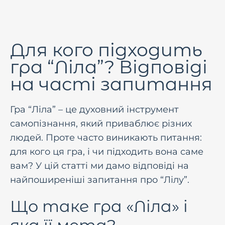
Для кого підходить
гра “Ліла”? Відповіді
на часті запитання
Гра “Ліла” – це духовний iнструмент
самопiзнання, який приваблює рiзних
людей. Проте часто виникають питання:
для кого ця гра, i чи пiдходить вона саме
вам? У цiй статтi ми дамо вiдповiдi на
найпоширенiшi запитання про “Лілу”.
Що таке гра «Ліла» і