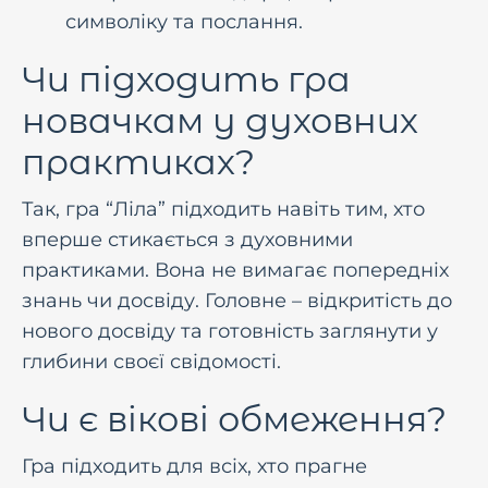
символіку та послання.
Чи пiдходить гра
новачкам у духовних
практиках?
Так, гра “Ліла” пiдходить навiть тим, хто
вперше стикається з духовними
практиками. Вона не вимагає попереднiх
знань чи досвiду. Головне – вiдкритiсть до
нового досвiду та готовнiсть заглянути у
глибини своєї свiдомостi.
Чи є вікові обмеження?
Гра підходить для всіх, хто прагне