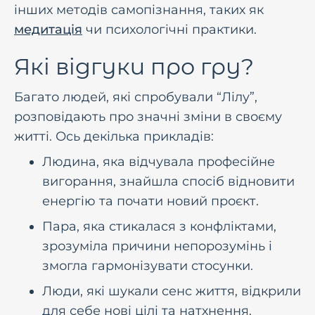
iнших методiв самопiзнання, таких як
медитацiя
чи психологiчнi практики.
Які вiдгуки про гру?
Багато людей, якi спробували “Лілу”,
розповiдають про значнi змiни в своєму
життi. Ось декiлька прикладiв:
Людина, яка вiдчувала професiйне
вигорання, знайшла спосiб вiдновити
енергiю та почати новий проєкт.
Пара, яка стикалася з конфлiктами,
зрозумiла причини непорозумiнь i
змогла гармонiзувати стосунки.
Люди, якi шукали сенс життя, вiдкрили
для себе новi цiлi та натхнення.